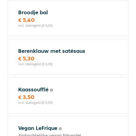
Broodje bal
€ 5,40
incl. statiegeld (€ 0,00)
Berenklauw met satésaus
€ 5,30
incl. statiegeld (€ 0,00)
Kaassoufflé
€ 3,50
incl. statiegeld (€ 0,00)
Vegan LeFrique
Ambachtelijke vegan frikandel