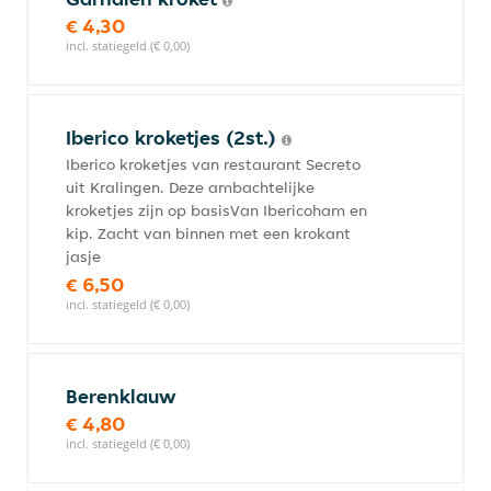
€ 4,30
incl. statiegeld (€ 0,00)
Iberico kroketjes (2st.)
Iberico kroketjes van restaurant Secreto
uit Kralingen. Deze ambachtelijke
kroketjes zijn op basisVan Ibericoham en
kip. Zacht van binnen met een krokant
jasje
€ 6,50
incl. statiegeld (€ 0,00)
Berenklauw
€ 4,80
incl. statiegeld (€ 0,00)