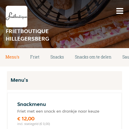
FRIETBOUTIQUE
HILLEGERSBERG
Menu's
Friet
Snacks
Snacks om te delen
Sa
Menu's
Snackmenu
Friet met een snack en drankje naar keuze
€ 12,00
incl. statiegeld (€ 0,00)